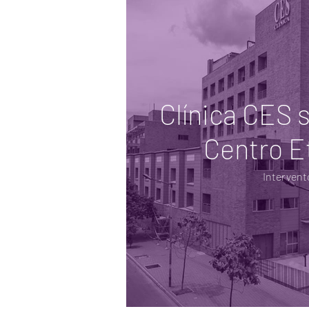
Clínica CES 
Centro Et
Intervent