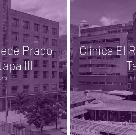
sede Prado
Clínica El 
apa III
T
oría
In