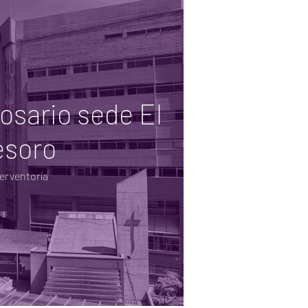
Rosario sede El
esoro
terventoría