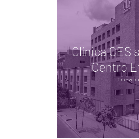
Clínica CES 
Centro Et
Intervent