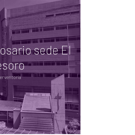
Rosario sede El
esoro
terventoría