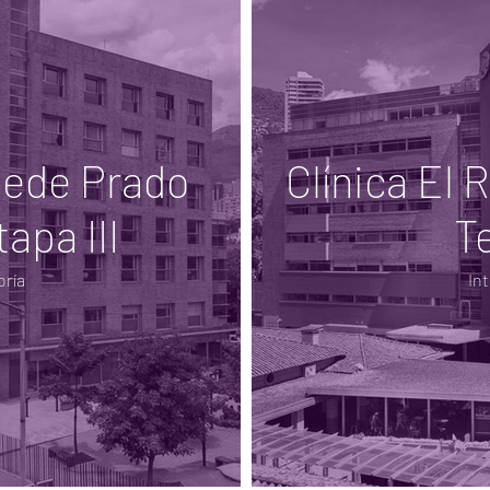
sede Prado
Clínica El 
apa III
T
oría
In